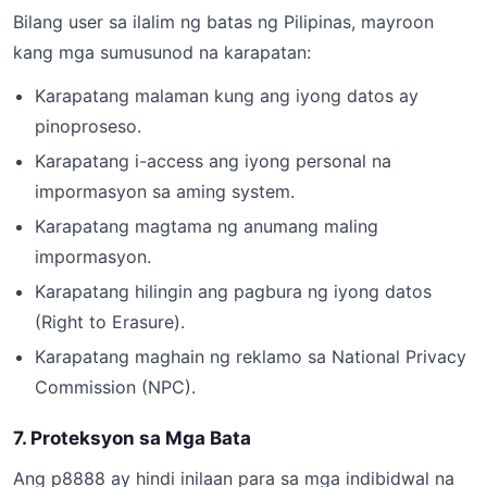
Bilang user sa ilalim ng batas ng Pilipinas, mayroon
kang mga sumusunod na karapatan:
Karapatang malaman kung ang iyong datos ay
pinoproseso.
Karapatang i-access ang iyong personal na
impormasyon sa aming system.
Karapatang magtama ng anumang maling
impormasyon.
Karapatang hilingin ang pagbura ng iyong datos
(Right to Erasure).
Karapatang maghain ng reklamo sa National Privacy
Commission (NPC).
7. Proteksyon sa Mga Bata
Ang p8888 ay hindi inilaan para sa mga indibidwal na