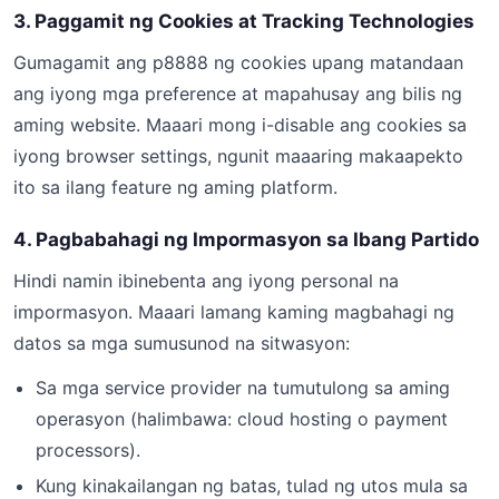
3. Paggamit ng Cookies at Tracking Technologies
Gumagamit ang p8888 ng cookies upang matandaan
ang iyong mga preference at mapahusay ang bilis ng
aming website. Maaari mong i-disable ang cookies sa
iyong browser settings, ngunit maaaring makaapekto
ito sa ilang feature ng aming platform.
4. Pagbabahagi ng Impormasyon sa Ibang Partido
Hindi namin ibinebenta ang iyong personal na
impormasyon. Maaari lamang kaming magbahagi ng
datos sa mga sumusunod na sitwasyon:
Sa mga service provider na tumutulong sa aming
operasyon (halimbawa: cloud hosting o payment
processors).
Kung kinakailangan ng batas, tulad ng utos mula sa