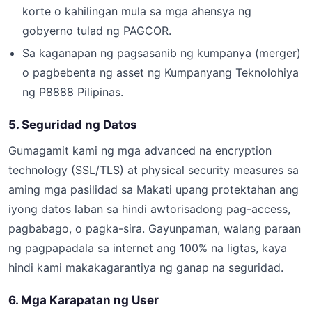
korte o kahilingan mula sa mga ahensya ng
gobyerno tulad ng PAGCOR.
Sa kaganapan ng pagsasanib ng kumpanya (merger)
o pagbebenta ng asset ng Kumpanyang Teknolohiya
ng P8888 Pilipinas.
5. Seguridad ng Datos
Gumagamit kami ng mga advanced na encryption
technology (SSL/TLS) at physical security measures sa
aming mga pasilidad sa Makati upang protektahan ang
iyong datos laban sa hindi awtorisadong pag-access,
pagbabago, o pagka-sira. Gayunpaman, walang paraan
ng pagpapadala sa internet ang 100% na ligtas, kaya
hindi kami makakagarantiya ng ganap na seguridad.
6. Mga Karapatan ng User