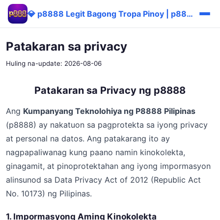
💎 p8888 Legit Bagong Tropa Pinoy | p8888 GCash Cashback
Patakaran sa privacy
Huling na-update: 2026-08-06
Patakaran sa Privacy ng p8888
Ang
Kumpanyang Teknolohiya ng P8888 Pilipinas
(p8888) ay nakatuon sa pagprotekta sa iyong privacy
at personal na datos. Ang patakarang ito ay
nagpapaliwanag kung paano namin kinokolekta,
ginagamit, at pinoprotektahan ang iyong impormasyon
alinsunod sa Data Privacy Act of 2012 (Republic Act
No. 10173) ng Pilipinas.
1. Impormasyong Aming Kinokolekta