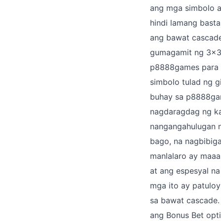
ang mga simbolo a
hindi lamang basta 
ang bawat cascade 
gumagamit ng 3×3 
p8888games para 
simbolo tulad ng g
buhay sa p8888ga
nagdaragdag ng ka
nangangahulugan n
bago, na nagbibig
manlalaro ay maaar
at ang espesyal na
mga ito ay patuloy
sa bawat cascade. 
ang Bonus Bet op