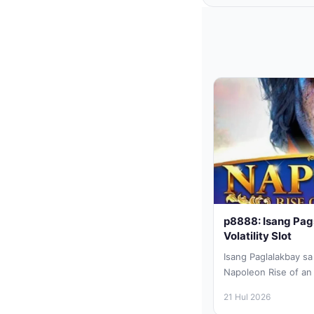
p8888: Isang Pag
Volatility Slot
Isang Paglalakbay sa
Napoleon Rise of an
p8888 agad mong ma
21 Hul 2026