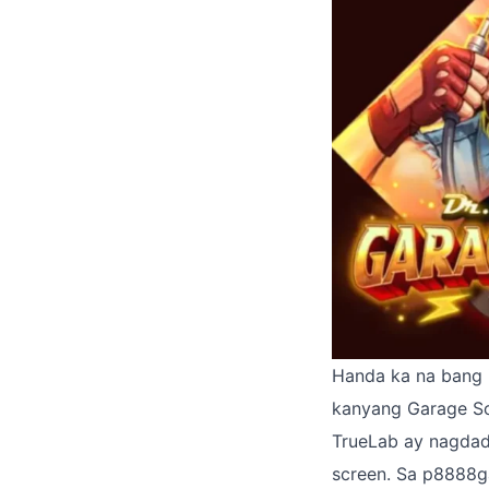
Handa ka na bang 
kanyang Garage Sol
TrueLab ay nagdada
screen. Sa p8888