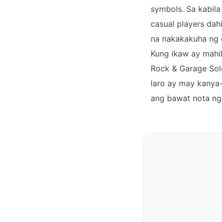
symbols. Sa kabila 
casual players dah
na nakakakuha ng 
Kung ikaw ay mahil
Rock & Garage Sol
laro ay may kanya
ang bawat nota ng 