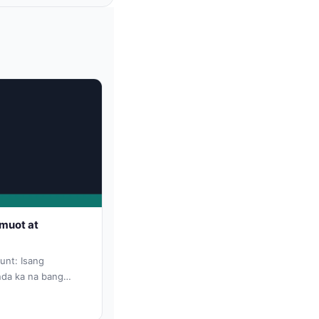
muot at
unt: Isang
nda ka na bang
pit na...